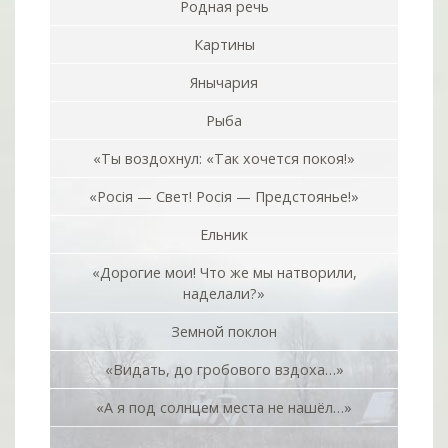
Родная речь
Картины
Янычария
Рыба
«Ты воздохнул: «Так хочется покоя!»
«Росiя — Свет! Росiя — Предстоянье!»
Ельник
«Дорогие мои! Что же мы натворили,
наделали?»
Земной поклон
«Видать, до гробового вздоха…»
«А я под солнцем места не нашёл…»