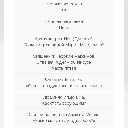
Иеромонах Роман.
Ганна
Татьяна Басалаева.
Нити
Архимандрит Иов (Гумеров).
Была ли грешницей Мария Магдалина?
Священник Георгий Максимов.
Отвечая иудеям об Иисусе.
Часть пятая
Виктория Можаева.
«Станет воздух золотисто невесом…»
Людмила Ильюнина.
Как стать верующим?
Святой праведный Алексий Мечёв.
«Какие молитвы угодны Богу?»