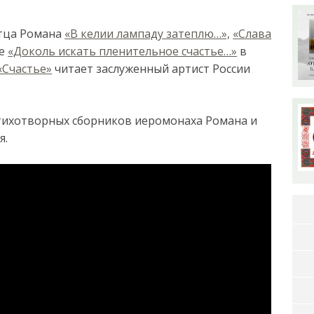
отца Романа
«В келии лампаду затеплю…»,
«Слава
ие
«Доколь искать пленительное счастье…»
в
«Счастье»
читает заслуженный артист России
тихотворных сборников иеромонаха Романа и
я.