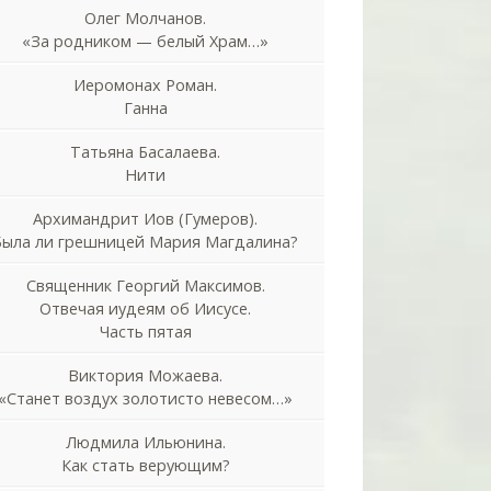
Олег Молчанов.
«За родником — белый Храм…»
Иеромонах Роман.
Ганна
Татьяна Басалаева.
Нити
Архимандрит Иов (Гумеров).
Была ли грешницей Мария Магдалина?
Священник Георгий Максимов.
Отвечая иудеям об Иисусе.
Часть пятая
Виктория Можаева.
«Станет воздух золотисто невесом…»
Людмила Ильюнина.
Как стать верующим?