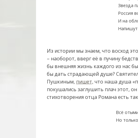
Звезда п
Россия в
И на обл
Напишут
Из истории мы знаем, что восход эт
– наоборот, вверг её в пучину бедст
бы внешняя жизнь каждого из нас был
бы дать страдающей душе? Святител
Пушкиным,
пишет,
что наша душа «п
покушались заглушить плач этот, он
стихотворения отца Романа есть так
Всё отыми
Но тольк