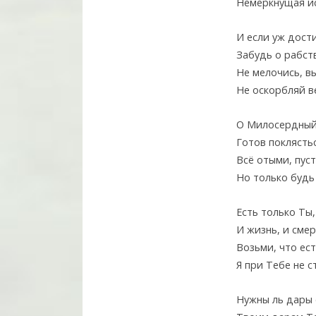
Немеркнущая ис
И если уж дост
Забудь о рабст
Не мелочись, в
Не оскорбляй в
О Милосердный
Готов поклясть
Всё отыми, пуст
Но только буд
Есть только Ты,
И жизнь, и сме
Возьми, что ест
Я при Тебе не с
Нужны ль дары