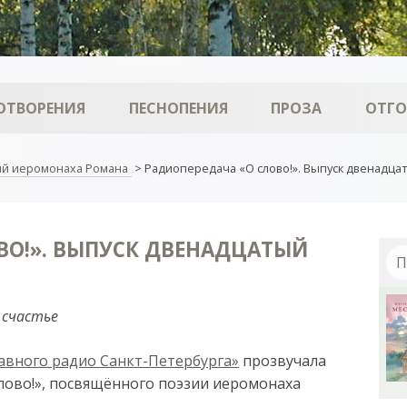
ОТВОРЕНИЯ
ПЕСНОПЕНИЯ
ПРОЗА
ОТГ
ий иеромонаха Романа
>
Радиопередача «О слово!». Выпуск двенадца
ВО!». ВЫПУСК ДВЕНАДЦАТЫЙ
 счастье
авного радио Санкт-Петербурга»
прозвучала
слово!», посвящённого поэзии иеромонаха