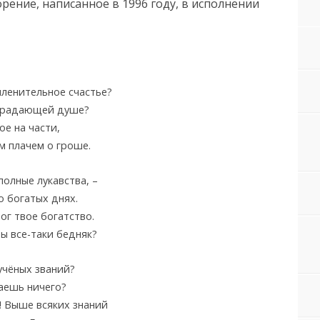
ение, написанное в 1996 году, в исполнении
пленительное счастье?
страдающей душе?
ое на части,
м плачем о гроше.
полные лукавства, –
 о богатых днях.
ог твое богатство.
ты все-таки бедняк?
учёных званий?
аешь ничего?
! Выше всяких знаний