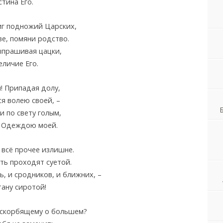
тина Его.
иг подножий Царских,
ве, помяни родство.
ыпрашивая цацки,
еличие Его.
! Припадая долу,
ся волею своей, –
и по свету голым,
ь Одеждою моей.
 всё прочее излишне.
рть проходят суетой.
ь, и сродников, и ближних, –
тану сиротой!
 скорбящему о большем?