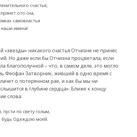
ленительного счастья,
спрянет ото сна,
омках самовластья
 наши имена!
ой «звезды» никакого счастья Отчизне не принёс
вий. Но даже если бы Отчизна процветала, если
а благополучной – что, в самом деле, это могло
ь Феофан Затворник, живший в одно время с
лачет о потерянном рае, и как бы мы ни
 слышится в глубине сердца». Ближе к концу
ие слова:
, пусти по свету голым,
о будь Одеждою моей.