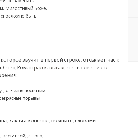
бя не заменить.
м, Милостивый Боже,
непреложно быть.
которое звучит в первой строке, отсылает нас к
. Отец Роман
рассказывал
, что в юности его
орения:
г, отчизне посвятим
рекрасные порывы!
а, как вы, конечно, помните, словами
 верь: взойдет она,