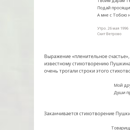
Твоим дарам Те
Подай просящи
А мне с Тобою 
Утро. 26 мая 1996
Скит Ветрово
Выражение «пленительное счастье», 
известному стихотворению Пушкина
очень трогали строки этого стихотв
Мой дру
Души п
Заканчивается стихотворение Пушкин
Товарищ,