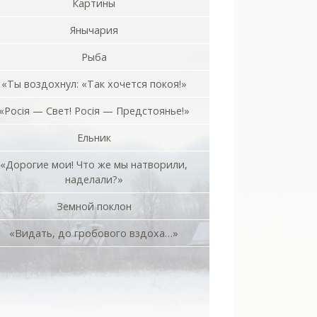
Картины
Янычария
Рыба
«Ты воздохнул: «Так хочется покоя!»
«Росiя — Свет! Росiя — Предстоянье!»
Ельник
«Дорогие мои! Что же мы натворили,
наделали?»
Земной поклон
«Видать, до гробового вздоха…»